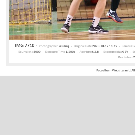
IMG 7710
·
Photographer
@luling ·
Original Date
2020-10-17 14:49 ·
Camera
Ca
Equivalent
8000 ·
Exposure Time
1/500s ·
Aperture
f/2.8 ·
Exposure bias
0 EV ·
E
Resolution
2
Fotoalbum Websites mit jAl