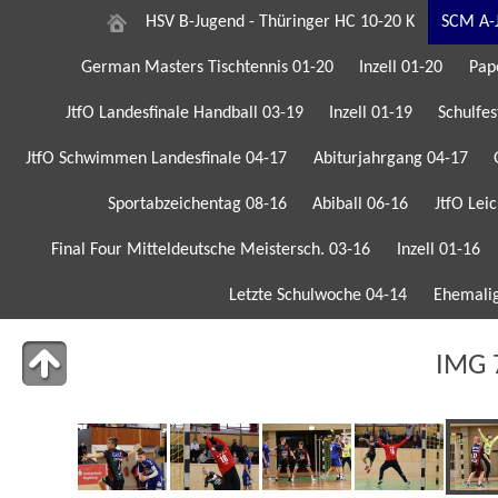
HSV B-Jugend - Thüringer HC 10-20 K
SCM A-J
German Masters Tischtennis 01-20
Inzell 01-20
Pap
JtfO Landesfinale Handball 03-19
Inzell 01-19
Schulfes
JtfO Schwimmen Landesfinale 04-17
Abiturjahrgang 04-17
Sportabzeichentag 08-16
Abiball 06-16
JtfO Lei
Final Four Mitteldeutsche Meistersch. 03-16
Inzell 01-16
Letzte Schulwoche 04-14
Ehemalig
IMG 