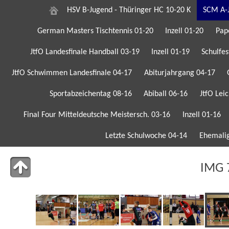
HSV B-Jugend - Thüringer HC 10-20 K
SCM A-J
German Masters Tischtennis 01-20
Inzell 01-20
Pap
JtfO Landesfinale Handball 03-19
Inzell 01-19
Schulfes
JtfO Schwimmen Landesfinale 04-17
Abiturjahrgang 04-17
Sportabzeichentag 08-16
Abiball 06-16
JtfO Lei
Final Four Mitteldeutsche Meistersch. 03-16
Inzell 01-16
Letzte Schulwoche 04-14
Ehemalig
IMG 