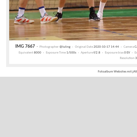
IMG 7667
·
Photographer
@luling ·
Original Date
2020-10-17 14:44 ·
Camera
Ca
Equivalent
8000 ·
Exposure Time
1/500s ·
Aperture
f/2.8 ·
Exposure bias
0 EV ·
E
Resolution
3
Fotoalbum Websites mit jAl