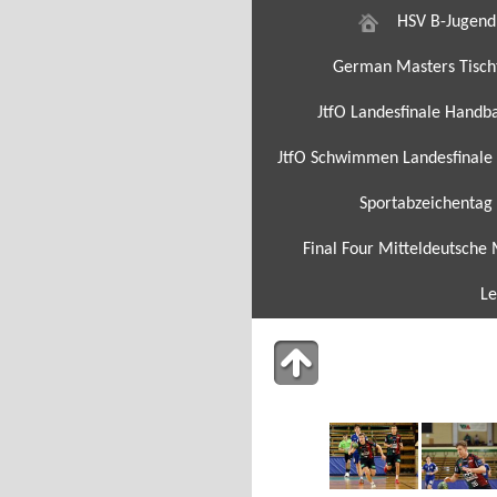
HSV B-Jugend
German Masters Tisch
JtfO Landesfinale Handba
JtfO Schwimmen Landesfinale
Sportabzeichentag
Final Four Mitteldeutsche 
Le