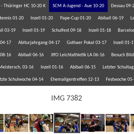
 - Thüringer HC 10-20 K
SCM A-Jugend - Aue 10-20
Dessau 09-
tennis 01-20
Inzell 01-20
Pape-Cup 01-20
Abiball 06-19
L
ll 03-19
Inzell 01-19
Schulfest 09-18
Inzell 01-18
Barcelo
 04-17
Abiturjahrgang 04-17
Gothaer Pokal 03-17
Inzell 01-
 08-16
Abiball 06-16
JtfO Leichtathletik LA 06-16
Besuch Bild
Meistersch. 03-16
Inzell 01-16
Abiball 06-15
Letzter Schultag
tzte Schulwoche 04-14
Ehemaligentreffen 12-13
Festwoche 05
IMG 7382