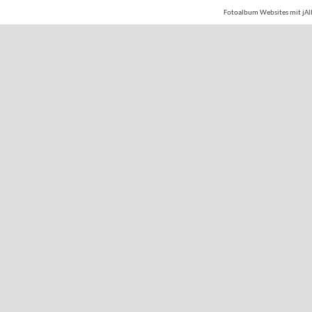
Fotoalbum Websites mit jAl