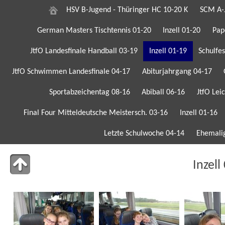
HSV B-Jugend - Thüringer HC 10-20 K
SCM A-J
German Masters Tischtennis 01-20
Inzell 01-20
Pap
JtfO Landesfinale Handball 03-19
Inzell 01-19
Schulfe
JtfO Schwimmen Landesfinale 04-17
Abiturjahrgang 04-17
Sportabzeichentag 08-16
Abiball 06-16
JtfO Lei
Final Four Mitteldeutsche Meistersch. 03-16
Inzell 01-16
Letzte Schulwoche 04-14
Ehemalig
Inzell